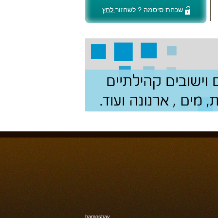
שכחת סיסמה ? לשחזור
לחץ
hamoshav